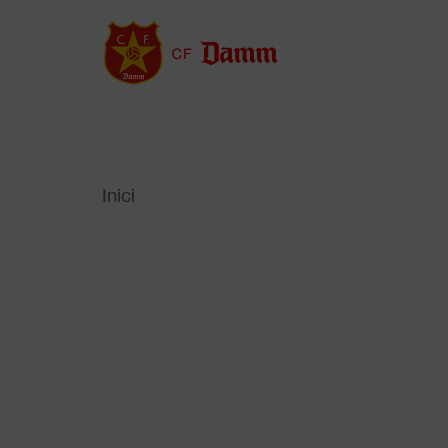
Vés
al
contingut
Inici
Back
to
Fil
top
d'Ariadna