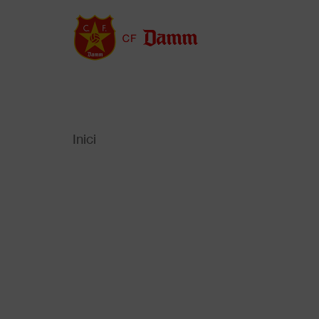
Vés
al
contingut
Inici
Back
to
Fil
top
d'Ariadna