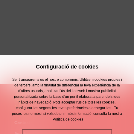
Configuració de cookies
Ser transparents és el nostre compromís. Utilitzem cookies pròpies i
de tercers, amb la finalitat de diferenciar la teva experiència de la
d'altres usuaris, analitzar l'ús del lloc web i mostrar publicitat
personalitzada sobre la base d'un perfil elaborat a partir dels teus
hàbits de navegació. Pots acceptar l'ús de totes les cookies,
configurar-les segons les teves preferències o denegar-les. Tu
poses les normes i si vols obtenir més informació, consulta la nostra
Política de cookies
Contacte
Enllaços
Avís legal