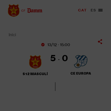
Vés
al
Menu
CAT
ES
Main
contingut
trigger
navigation
Back
to
top
Inici
Fil
13/12 · 15:00
d'Ariadna
5
0
CE EUROPA
S12 MASCULÍ