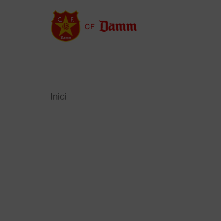
Vés
al
contingut
Inici
Back
to
Fil
top
d'Ariadna