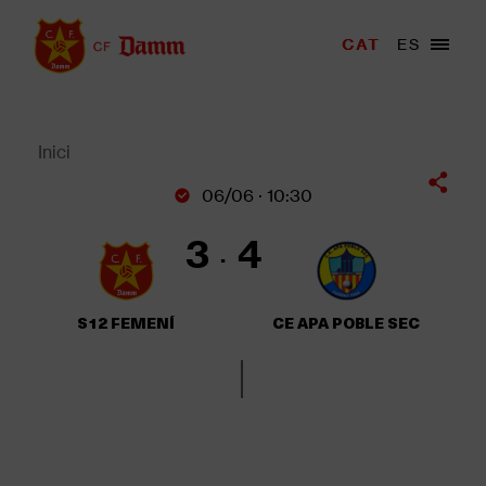
Vés
al
Menu
CAT
ES
Main
contingut
trigger
navigation
Back
to
top
Inici
Fil
06/06 · 10:30
d'Ariadna
3
4
S12 FEMENÍ
CE APA POBLE SEC