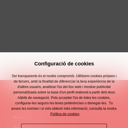
Configuració de cookies
Ser transparents és el nostre compromís. Utilitzem cookies pròpies i
de tercers, amb la finalitat de diferenciar la teva experiència de la
d'altres usuaris, analitzar l'ús del lloc web i mostrar publicitat
personalitzada sobre la base d'un perfil elaborat a partir dels teus
hàbits de navegació. Pots acceptar l'ús de totes les cookies,
configurar-les segons les teves preferències o denegar-les. Tu
poses les normes i si vols obtenir més informació, consulta la nostra
Política de cookies
Contacte
Enllaços
Avís legal