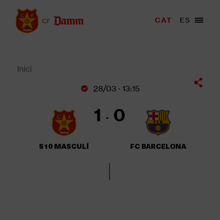
Vés
al
Menu
CAT
ES
Main
contingut
trigger
navigation
Back
to
top
Inici
Fil
28/03 · 13:15
d'Ariadna
1
0
S10 MASCULÍ
FC BARCELONA