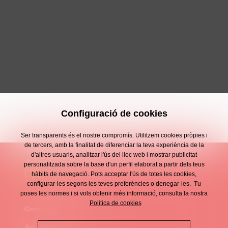
Configuració de cookies
Ser transparents és el nostre compromís. Utilitzem cookies pròpies i
de tercers, amb la finalitat de diferenciar la teva experiència de la
d'altres usuaris, analitzar l'ús del lloc web i mostrar publicitat
personalitzada sobre la base d'un perfil elaborat a partir dels teus
hàbits de navegació. Pots acceptar l'ús de totes les cookies,
configurar-les segons les teves preferències o denegar-les. Tu
poses les normes i si vols obtenir més informació, consulta la nostra
Política de cookies
Contacte
Enllaços
Avís legal