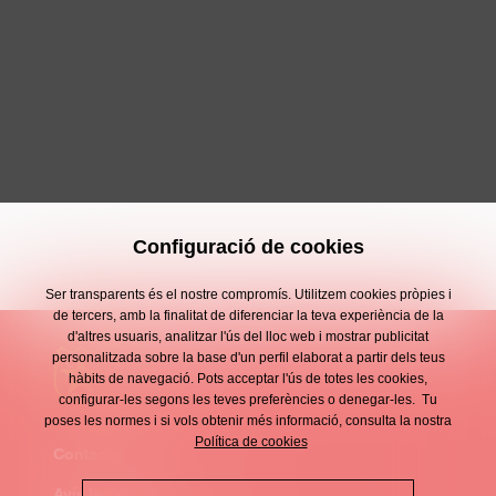
Configuració de cookies
Ser transparents és el nostre compromís. Utilitzem cookies pròpies i
de tercers, amb la finalitat de diferenciar la teva experiència de la
d'altres usuaris, analitzar l'ús del lloc web i mostrar publicitat
personalitzada sobre la base d'un perfil elaborat a partir dels teus
hàbits de navegació. Pots acceptar l'ús de totes les cookies,
configurar-les segons les teves preferències o denegar-les. Tu
poses les normes i si vols obtenir més informació, consulta la nostra
Política de cookies
Contacte
Enllaços
Avís legal