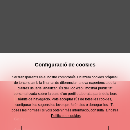
Configuració de cookies
Ser transparents és el nostre compromís. Utilitzem cookies pròpies i
de tercers, amb la finalitat de diferenciar la teva experiència de la
d'altres usuaris, analitzar l'ús del lloc web i mostrar publicitat
personalitzada sobre la base d'un perfil elaborat a partir dels teus
hàbits de navegació. Pots acceptar l'ús de totes les cookies,
configurar-les segons les teves preferències o denegar-les. Tu
poses les normes i si vols obtenir més informació, consulta la nostra
Política de cookies
Contacte
Enllaços
Avís legal