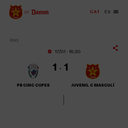
Vés
al
Menu
CAT
ES
Main
contingut
trigger
navigation
Back
to
top
Inici
Fil
17/01 · 16:30
d'Ariadna
1
1
PB CINC COPES
JUVENIL C MASCULÍ