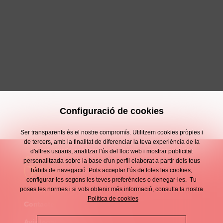
Configuració de cookies
Ser transparents és el nostre compromís. Utilitzem cookies pròpies i
de tercers, amb la finalitat de diferenciar la teva experiència de la
d'altres usuaris, analitzar l'ús del lloc web i mostrar publicitat
personalitzada sobre la base d'un perfil elaborat a partir dels teus
hàbits de navegació. Pots acceptar l'ús de totes les cookies,
configurar-les segons les teves preferències o denegar-les. Tu
poses les normes i si vols obtenir més informació, consulta la nostra
Política de cookies
Contacte
Enllaços
Avís legal