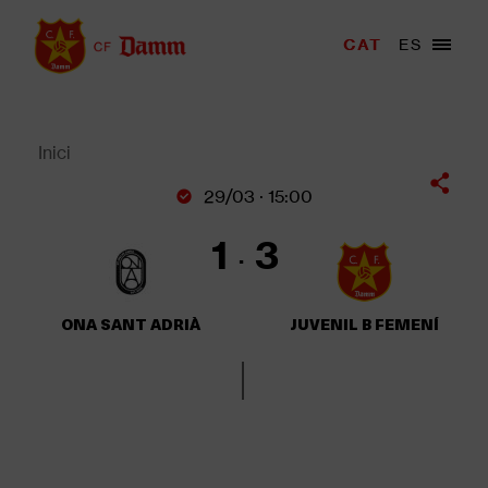
Vés
al
Menu
CAT
ES
Main
contingut
trigger
navigation
Back
to
top
Inici
Fil
29/03 · 15:00
d'Ariadna
1
3
ONA SANT ADRIÀ
JUVENIL B FEMENÍ