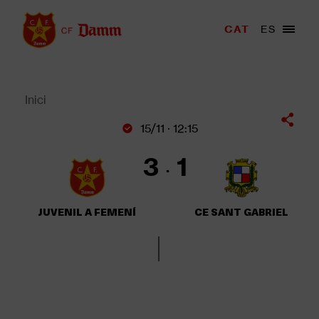
Vés
al
Menu
CAT
ES
Main
contingut
trigger
navigation
Back
to
top
Inici
Fil
15/11 · 12:15
d'Ariadna
3
1
JUVENIL A FEMENÍ
CE SANT GABRIEL