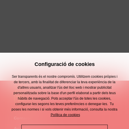
Configuració de cookies
Ser transparents és el nostre compromís. Utilitzem cookies pròpies i
de tercers, amb la finalitat de diferenciar la teva experiència de la
d'altres usuaris, analitzar l'ús del lloc web i mostrar publicitat
personalitzada sobre la base d'un perfil elaborat a partir dels teus
hàbits de navegació. Pots acceptar l'ús de totes les cookies,
configurar-les segons les teves preferències o denegar-les. Tu
poses les normes i si vols obtenir més informació, consulta la nostra
Política de cookies
Contacte
Enllaços
Avís legal