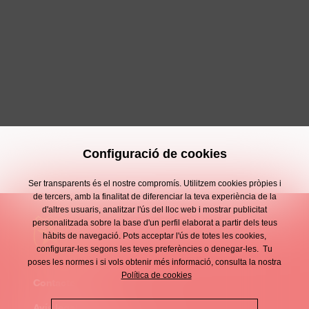
Configuració de cookies
Ser transparents és el nostre compromís. Utilitzem cookies pròpies i
de tercers, amb la finalitat de diferenciar la teva experiència de la
d'altres usuaris, analitzar l'ús del lloc web i mostrar publicitat
personalitzada sobre la base d'un perfil elaborat a partir dels teus
hàbits de navegació. Pots acceptar l'ús de totes les cookies,
configurar-les segons les teves preferències o denegar-les. Tu
poses les normes i si vols obtenir més informació, consulta la nostra
Política de cookies
Contacte
Enllaços
Avís legal