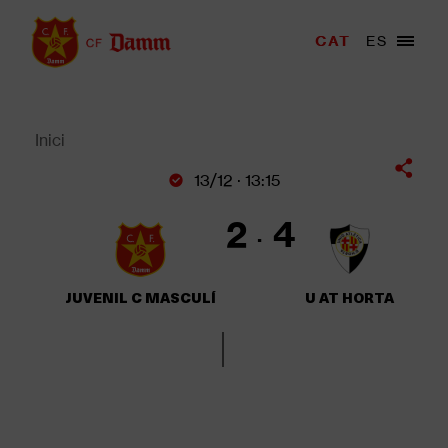
Vés
al
Menu
CAT
ES
Main
contingut
trigger
navigation
Back
to
top
Inici
Fil
13/12 · 13:15
d'Ariadna
2
4
JUVENIL C MASCULÍ
U AT HORTA