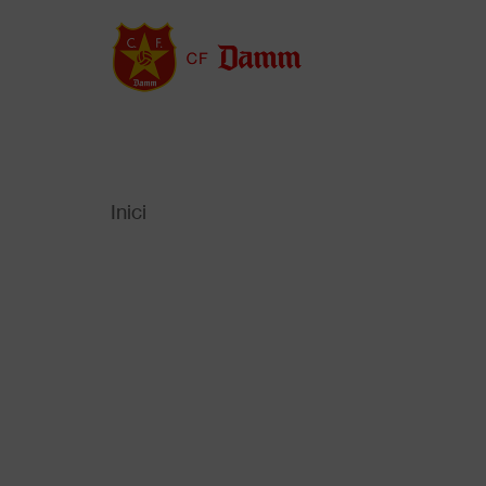
Vés
al
contingut
Inici
Back
to
Fil
top
d'Ariadna