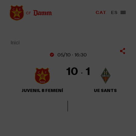
Vés
al
Menu
CAT
ES
Main
contingut
trigger
navigation
Back
to
top
Inici
Fil
05/10 · 16:30
d'Ariadna
10
1
JUVENIL B FEMENÍ
UE SANTS