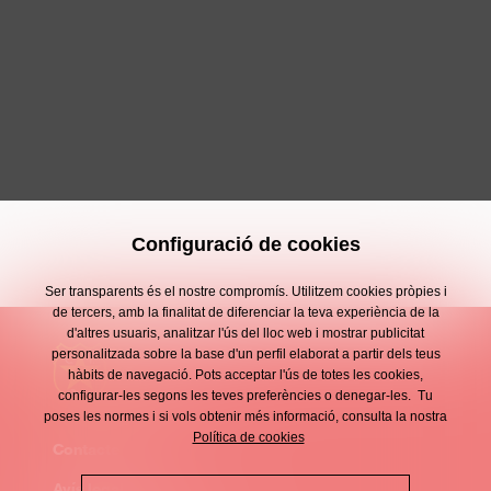
Configuració de cookies
Ser transparents és el nostre compromís. Utilitzem cookies pròpies i
de tercers, amb la finalitat de diferenciar la teva experiència de la
d'altres usuaris, analitzar l'ús del lloc web i mostrar publicitat
personalitzada sobre la base d'un perfil elaborat a partir dels teus
hàbits de navegació. Pots acceptar l'ús de totes les cookies,
configurar-les segons les teves preferències o denegar-les. Tu
poses les normes i si vols obtenir més informació, consulta la nostra
Política de cookies
Contacte
Enllaços
Avís legal