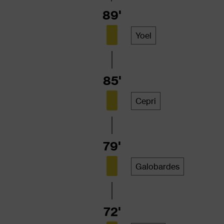
89'
Yoel
85'
Cepri
79'
Galobardes
72'