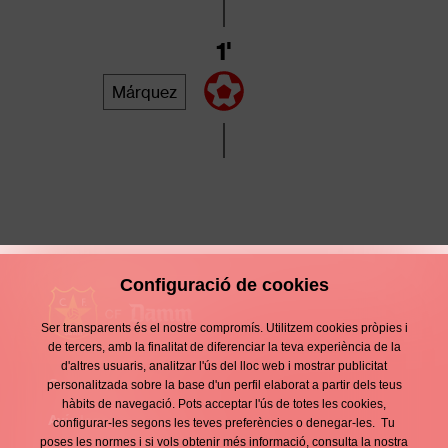
1'
Márquez
Configuració de cookies
Ser transparents és el nostre compromís. Utilitzem cookies pròpies i
de tercers, amb la finalitat de diferenciar la teva experiència de la
d'altres usuaris, analitzar l'ús del lloc web i mostrar publicitat
Contacte
personalitzada sobre la base d'un perfil elaborat a partir dels teus
Enllaços
hàbits de navegació. Pots acceptar l'ús de totes les cookies,
d'interès
Avís legal
configurar-les segons les teves preferències o denegar-les. Tu
Footer
poses les normes i si vols obtenir més informació, consulta la nostra