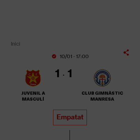
Vés
al
contingut
Back
to
top
Inici
Fil
10/01 · 17:00
d'Ariadna
1
1
JUVENIL A
CLUB GIMNÀSTIC
MASCULÍ
MANRESA
Empatat