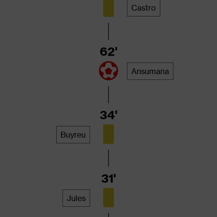
Castro
62'
Ansumana
34'
Buyreu
31'
Jules