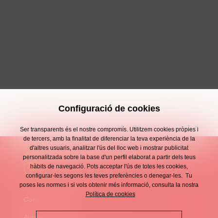
Configuració de cookies
Ser transparents és el nostre compromís. Utilitzem cookies pròpies i
de tercers, amb la finalitat de diferenciar la teva experiència de la
d'altres usuaris, analitzar l'ús del lloc web i mostrar publicitat
personalitzada sobre la base d'un perfil elaborat a partir dels teus
hàbits de navegació. Pots acceptar l'ús de totes les cookies,
configurar-les segons les teves preferències o denegar-les. Tu
poses les normes i si vols obtenir més informació, consulta la nostra
Política de cookies
Contacte
Enllaços
Avís legal