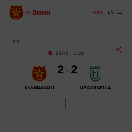
Vés
al
Menu
CAT
ES
Main
contingut
trigger
navigation
Back
to
top
Inici
Fil
22/12 · 13:30
d'Ariadna
2
2
S13 MASCULÍ
UE CORNELLÀ