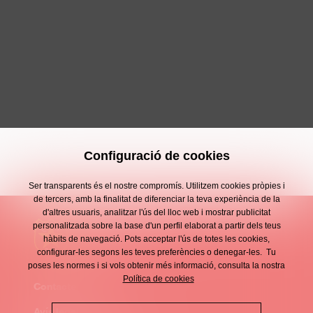
Configuració de cookies
Ser transparents és el nostre compromís. Utilitzem cookies pròpies i
de tercers, amb la finalitat de diferenciar la teva experiència de la
d'altres usuaris, analitzar l'ús del lloc web i mostrar publicitat
personalitzada sobre la base d'un perfil elaborat a partir dels teus
hàbits de navegació. Pots acceptar l'ús de totes les cookies,
configurar-les segons les teves preferències o denegar-les. Tu
poses les normes i si vols obtenir més informació, consulta la nostra
Política de cookies
Contacte
Enllaços
Avís legal