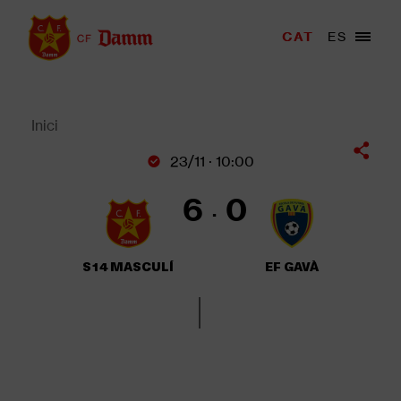
Vés
al
Menu
CAT
ES
Main
contingut
trigger
navigation
Back
to
top
Inici
Fil
23/11 · 10:00
d'Ariadna
6
0
S14 MASCULÍ
EF GAVÀ