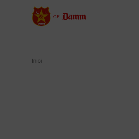
Vés
al
contingut
Inici
Back
to
Fil
top
d'Ariadna