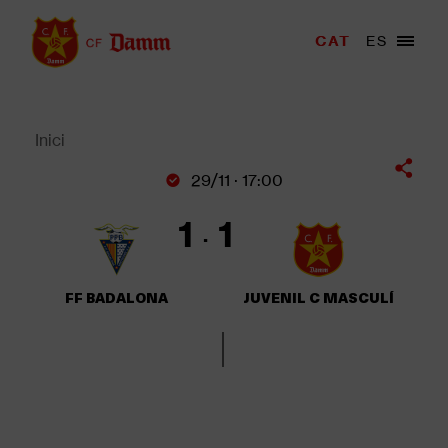
Vés
al
Menu
CAT
ES
Main
contingut
trigger
navigation
Back
to
top
Inici
Fil
29/11 · 17:00
d'Ariadna
1
1
FF BADALONA
JUVENIL C MASCULÍ