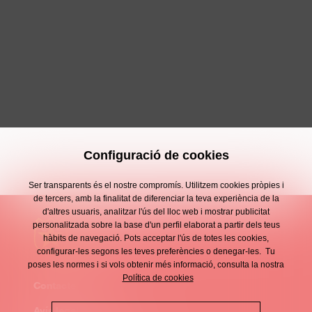
Configuració de cookies
Ser transparents és el nostre compromís. Utilitzem cookies pròpies i
de tercers, amb la finalitat de diferenciar la teva experiència de la
d'altres usuaris, analitzar l'ús del lloc web i mostrar publicitat
personalitzada sobre la base d'un perfil elaborat a partir dels teus
hàbits de navegació. Pots acceptar l'ús de totes les cookies,
configurar-les segons les teves preferències o denegar-les. Tu
poses les normes i si vols obtenir més informació, consulta la nostra
Política de cookies
Contacte
Enllaços
Avís legal