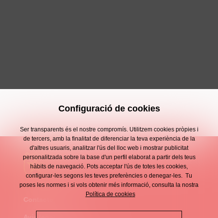
Configuració de cookies
Ser transparents és el nostre compromís. Utilitzem cookies pròpies i
de tercers, amb la finalitat de diferenciar la teva experiència de la
d'altres usuaris, analitzar l'ús del lloc web i mostrar publicitat
personalitzada sobre la base d'un perfil elaborat a partir dels teus
hàbits de navegació. Pots acceptar l'ús de totes les cookies,
configurar-les segons les teves preferències o denegar-les. Tu
poses les normes i si vols obtenir més informació, consulta la nostra
Política de cookies
Contacte
Enllaços
Avís legal