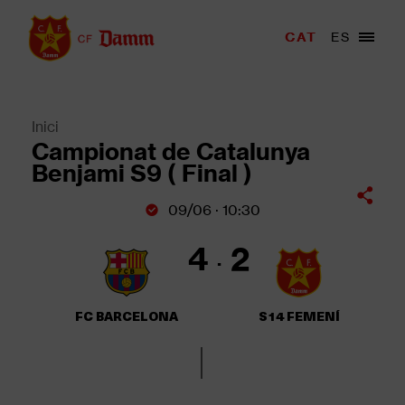
Vés
al
Menu
CAT
ES
Main
contingut
trigger
navigation
Back
to
top
Inici
Fil
Campionat de Catalunya
d'Ariadna
Benjami S9 ( Final )
09/06 · 10:30
4
2
FC BARCELONA
S14 FEMENÍ