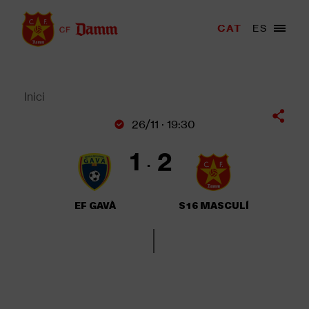
Vés
al
Menu
CAT
ES
Main
contingut
trigger
navigation
Back
to
top
Inici
Fil
26/11 · 19:30
d'Ariadna
1
2
EF GAVÀ
S16 MASCULÍ