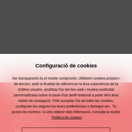
Configuració de cookies
Ser transparents és el nostre compromís. Utilitzem cookies pròpies i
de tercers, amb la finalitat de diferenciar la teva experiència de la
d'altres usuaris, analitzar l'ús del lloc web i mostrar publicitat
personalitzada sobre la base d'un perfil elaborat a partir dels teus
hàbits de navegació. Pots acceptar l'ús de totes les cookies,
configurar-les segons les teves preferències o denegar-les. Tu
poses les normes i si vols obtenir més informació, consulta la nostra
Política de cookies
Contacte
Enllaços
Avís legal