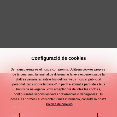
Configuració de cookies
Ser transparents és el nostre compromís. Utilitzem cookies pròpies i
de tercers, amb la finalitat de diferenciar la teva experiència de la
d'altres usuaris, analitzar l'ús del lloc web i mostrar publicitat
personalitzada sobre la base d'un perfil elaborat a partir dels teus
hàbits de navegació. Pots acceptar l'ús de totes les cookies,
configurar-les segons les teves preferències o denegar-les. Tu
poses les normes i si vols obtenir més informació, consulta la nostra
Política de cookies
Contacte
Enllaços
Avís legal