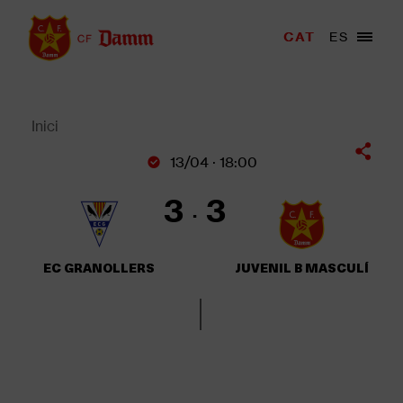
Vés
al
Menu
CAT
ES
Main
contingut
trigger
navigation
Back
to
top
Inici
Fil
13/04 · 18:00
d'Ariadna
3
3
EC GRANOLLERS
JUVENIL B MASCULÍ