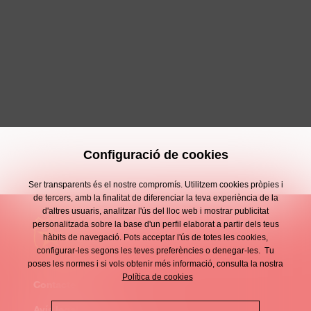
Configuració de cookies
Ser transparents és el nostre compromís. Utilitzem cookies pròpies i
de tercers, amb la finalitat de diferenciar la teva experiència de la
d'altres usuaris, analitzar l'ús del lloc web i mostrar publicitat
personalitzada sobre la base d'un perfil elaborat a partir dels teus
hàbits de navegació. Pots acceptar l'ús de totes les cookies,
configurar-les segons les teves preferències o denegar-les. Tu
poses les normes i si vols obtenir més informació, consulta la nostra
Política de cookies
Contacte
Enllaços
Avís legal