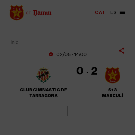
Vés
al
Menu
CAT
ES
Main
contingut
trigger
navigation
Back
to
top
Inici
Fil
02/05 · 14:00
d'Ariadna
0
2
CLUB GIMNÀSTIC DE
S13
TARRAGONA
MASCULÍ