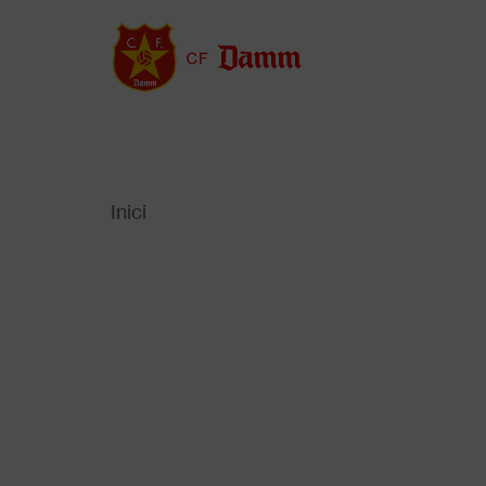
Vés
al
contingut
Inici
Back
to
Fil
top
d'Ariadna