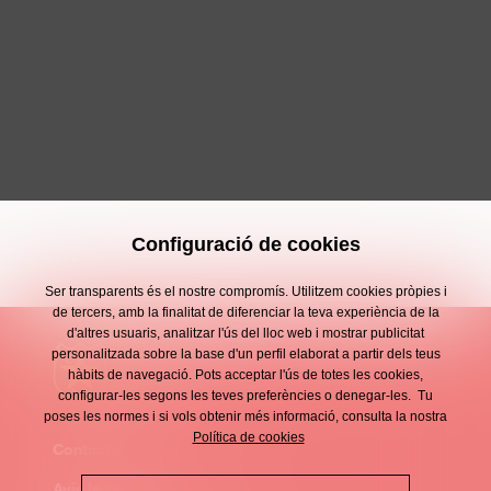
Configuració de cookies
Ser transparents és el nostre compromís. Utilitzem cookies pròpies i
de tercers, amb la finalitat de diferenciar la teva experiència de la
d'altres usuaris, analitzar l'ús del lloc web i mostrar publicitat
personalitzada sobre la base d'un perfil elaborat a partir dels teus
hàbits de navegació. Pots acceptar l'ús de totes les cookies,
configurar-les segons les teves preferències o denegar-les. Tu
poses les normes i si vols obtenir més informació, consulta la nostra
Política de cookies
Contacte
Enllaços
Avís legal