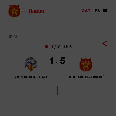
Vés
al
Menu
CAT
ES
Main
contingut
trigger
navigation
Back
to
top
Inici
Fil
11/10 · 11:15
d'Ariadna
1
5
CE SABADELL FC
JUVENIL B FEMENÍ