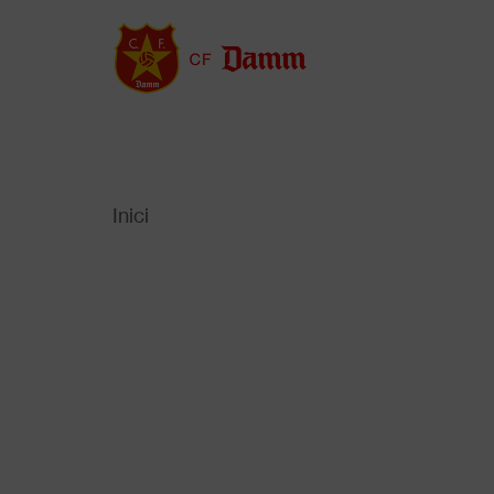
Vés
al
contingut
Inici
Back
to
Fil
top
d'Ariadna