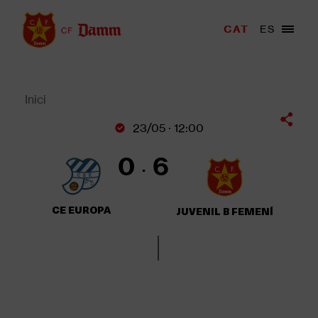
Vés
al
Menu
CAT
ES
Main
contingut
trigger
navigation
Back
to
top
Inici
Fil
23/05 · 12:00
d'Ariadna
0
6
CE EUROPA
JUVENIL B FEMENÍ