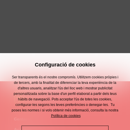
Configuració de cookies
Ser transparents és el nostre compromís. Utilitzem cookies pròpies i
de tercers, amb la finalitat de diferenciar la teva experiència de la
d'altres usuaris, analitzar l'ús del lloc web i mostrar publicitat
personalitzada sobre la base d'un perfil elaborat a partir dels teus
hàbits de navegació. Pots acceptar l'ús de totes les cookies,
configurar-les segons les teves preferències o denegar-les. Tu
poses les normes i si vols obtenir més informació, consulta la nostra
Política de cookies
Contacte
Enllaços
Avís legal