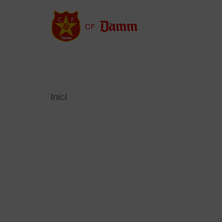
Vés
al
contingut
Inici
Back
to
Fil
top
d'Ariadna