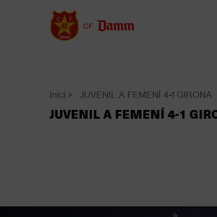
Vés
al
contingut
Inici
>
JUVENIL A FEMENÍ 4-1 GIRONA
Back
to
JUVENIL A FEMENÍ 4-1 GI
Fil
top
d'Ariadna
Galeria d'imatges