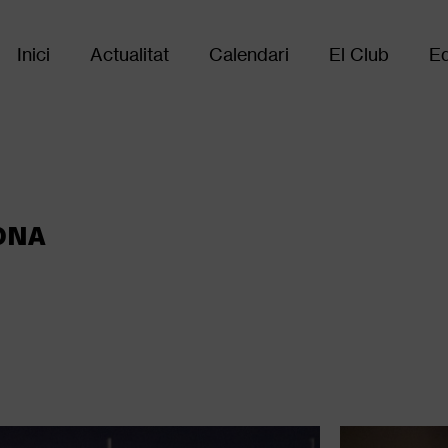
Inici
Actualitat
Calendari
El Club
Eq
Main
navigation
RONA
Galer