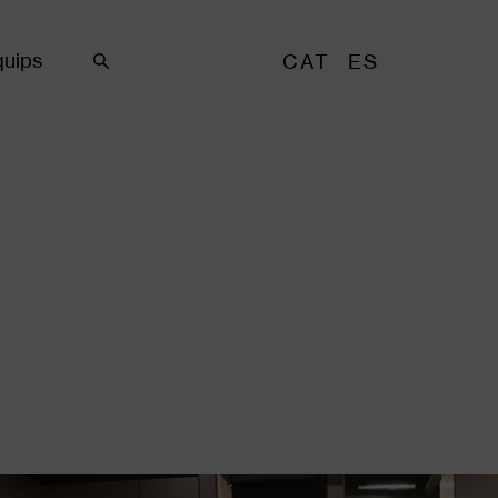
uips
CAT
ES
Cercar
ia d'imatges