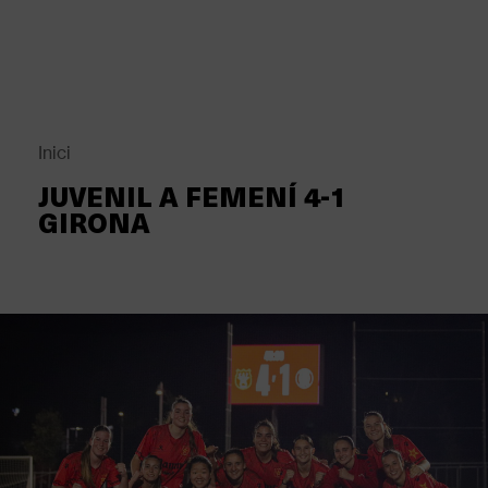
Vés
al
contingut
Back
to
top
Inici
Fil
JUVENIL A FEMENÍ 4-1
d'Ariadna
GIRONA