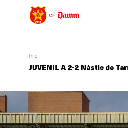
Vés
al
contingut
Inici
Back
to
JUVENIL A 2-2 Nàstic de Ta
Fil
top
d'Ariadna