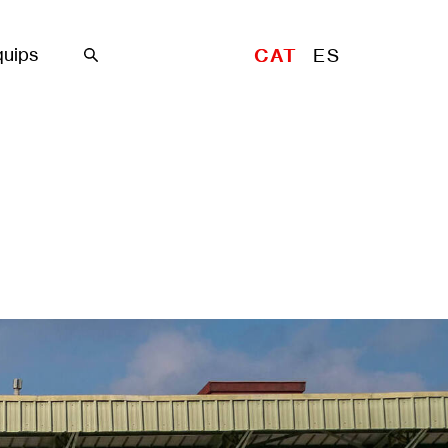
uips
CAT
ES
Cercar