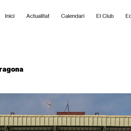
Inici
Actualitat
Calendari
El Club
Eq
Main
navigation
rragona