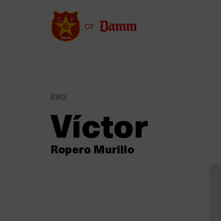
Vés
al
contingut
Inici
Back
Víctor
to
Fil
top
d'Ariadna
Ropero Murillo