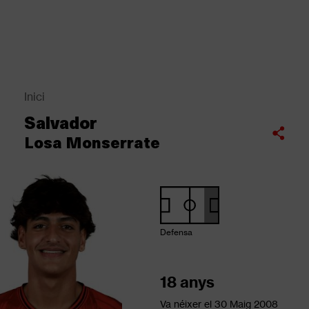
Vés
al
contingut
Back
to
top
Inici
Fil
Salvador
d'Ariadna
Compartir
Losa Monserrate
Defensa
18 anys
Va néixer el
30 Maig 2008