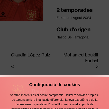
2 temporades
Fitxat el
1 Agost 2024
Club d'origen
Nastic De Tarragona
Claudia López Ruiz
Mohamed Loukili
Farissi
Configuració de cookies
Ser transparents és el nostre compromís. Utilitzem cookies pròpies i
de tercers, amb la finalitat de diferenciar la teva experiència de la
d'altres usuaris, analitzar l'ús del lloc web i mostrar publicitat
Contacte