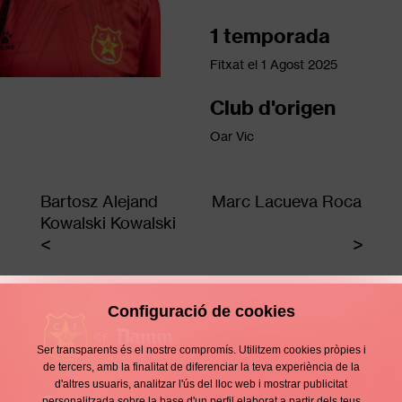
1 temporada
Fitxat el
1 Agost 2025
Club d'origen
Oar Vic
Bartosz Alejand
Marc Lacueva Roca
Kowalski Kowalski
Configuració de cookies
Ser transparents és el nostre compromís. Utilitzem cookies pròpies i
de tercers, amb la finalitat de diferenciar la teva experiència de la
d'altres usuaris, analitzar l'ús del lloc web i mostrar publicitat
Contacte
personalitzada sobre la base d'un perfil elaborat a partir dels teus