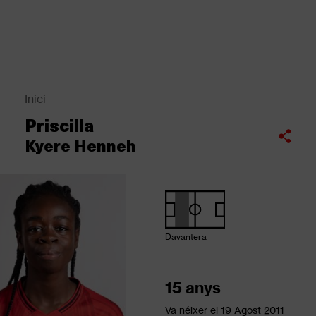
Vés
al
contingut
Back
to
top
Inici
Fil
Priscilla
d'Ariadna
Compartir
Kyere Henneh
Davantera
15 anys
Va néixer el
19 Agost 2011