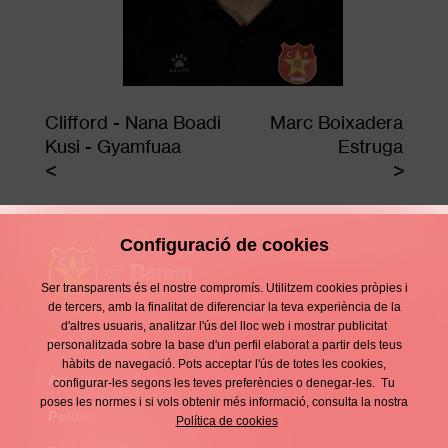
Clifford - Nana Boadi
Marc Boixadera
Kusi - Gyamfuaa
Estruga
Configuració de cookies
Ser transparents és el nostre compromís. Utilitzem cookies pròpies i
de tercers, amb la finalitat de diferenciar la teva experiència de la
d'altres usuaris, analitzar l'ús del lloc web i mostrar publicitat
Contacte
personalitzada sobre la base d'un perfil elaborat a partir dels teus
Enllaços
hàbits de navegació. Pots acceptar l'ús de totes les cookies,
d'interès
Avís legal
configurar-les segons les teves preferències o denegar-les. Tu
Footer
poses les normes i si vols obtenir més informació, consulta la nostra
menu
Política de privacitat
Política de cookies