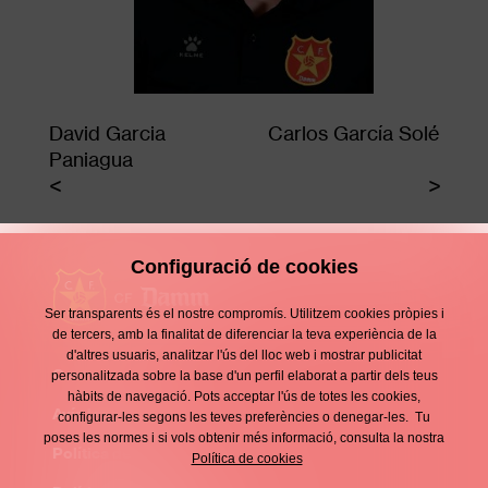
David Garcia
Carlos García Solé
Paniagua
Configuració de cookies
Ser transparents és el nostre compromís. Utilitzem cookies pròpies i
de tercers, amb la finalitat de diferenciar la teva experiència de la
d'altres usuaris, analitzar l'ús del lloc web i mostrar publicitat
Contacte
personalitzada sobre la base d'un perfil elaborat a partir dels teus
Enllaços
hàbits de navegació. Pots acceptar l'ús de totes les cookies,
d'interès
Avís legal
configurar-les segons les teves preferències o denegar-les. Tu
Footer
poses les normes i si vols obtenir més informació, consulta la nostra
menu
Política de privacitat
Política de cookies