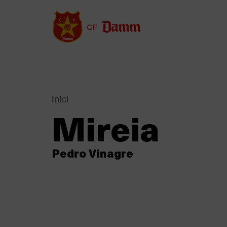
Vés
al
contingut
Inici
Back
Mireia
to
Fil
top
d'Ariadna
Pedro Vinagre