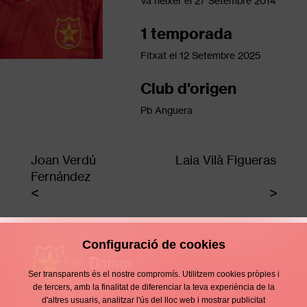
Va néixer el
27 Setembre 2014
1 temporada
Fitxat el
12 Setembre 2025
Club d'origen
Pb Anguera
Joan Verdú
Laia Vilà Figueras
Fernández
Configuració de cookies
Ser transparents és el nostre compromís. Utilitzem cookies pròpies i
de tercers, amb la finalitat de diferenciar la teva experiència de la
d'altres usuaris, analitzar l'ús del lloc web i mostrar publicitat