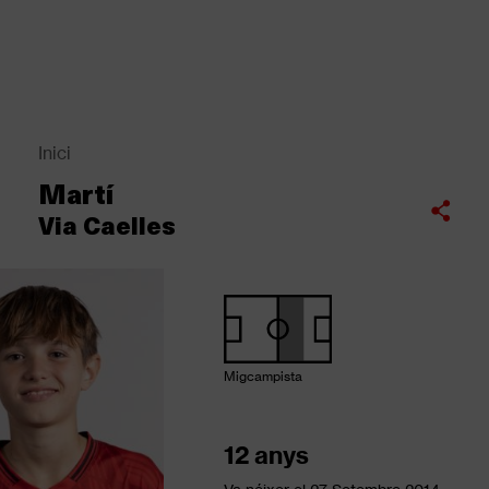
Vés
al
contingut
Back
to
top
Inici
Fil
Martí
d'Ariadna
Compartir
Via Caelles
Migcampista
12 anys