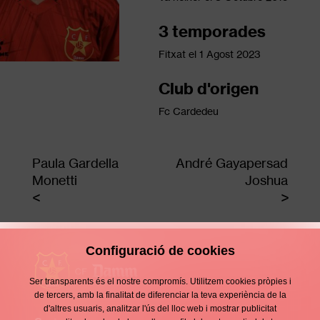
3 temporades
Fitxat el
1 Agost 2023
Club d'origen
Fc Cardedeu
Paula Gardella
André Gayapersad
Monetti
Joshua
Configuració de cookies
Ser transparents és el nostre compromís. Utilitzem cookies pròpies i
de tercers, amb la finalitat de diferenciar la teva experiència de la
d'altres usuaris, analitzar l'ús del lloc web i mostrar publicitat