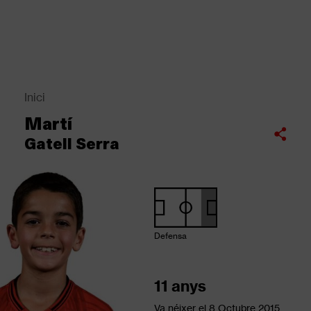
Vés
al
contingut
Back
to
top
Inici
Fil
Martí
d'Ariadna
Compartir
Gatell Serra
Defensa
11 anys
Va néixer el
8 Octubre 2015