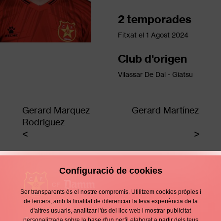
2 temporades
Fitxat el
1 Agost 2024
Club d'origen
Vilassar De Dal - Giatsu
Gerard Marquez
Gerard Martínez
Rodriguez
Configuració de cookies
Ser transparents és el nostre compromís. Utilitzem cookies pròpies i
de tercers, amb la finalitat de diferenciar la teva experiència de la
d'altres usuaris, analitzar l'ús del lloc web i mostrar publicitat
Contacte
personalitzada sobre la base d'un perfil elaborat a partir dels teus