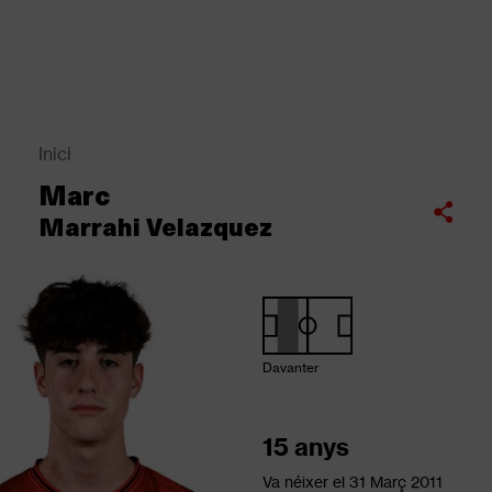
Vés
al
contingut
Back
to
top
Inici
Fil
Marc
d'Ariadna
Compartir
Marrahi Velazquez
Davanter
15 anys
Va néixer el
31 Març 2011