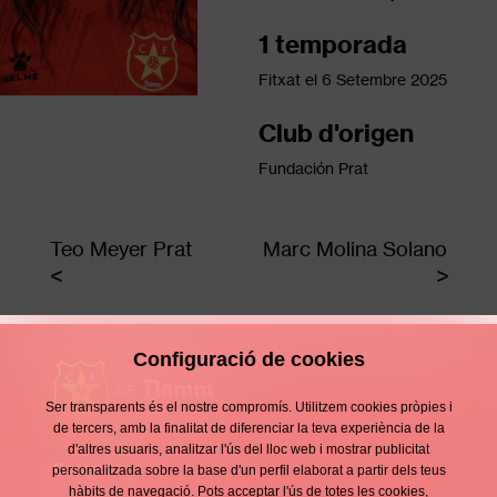
1 temporada
Fitxat el
6 Setembre 2025
Club d'origen
Fundación Prat
Teo Meyer Prat
Marc Molina Solano
Configuració de cookies
Ser transparents és el nostre compromís. Utilitzem cookies pròpies i
de tercers, amb la finalitat de diferenciar la teva experiència de la
d'altres usuaris, analitzar l'ús del lloc web i mostrar publicitat
Contacte
personalitzada sobre la base d'un perfil elaborat a partir dels teus
Enllaços
hàbits de navegació. Pots acceptar l'ús de totes les cookies,