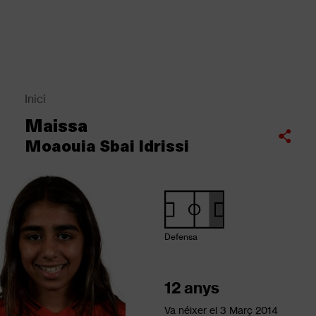
Vés
al
contingut
Back
to
top
Inici
Fil
Maissa
d'Ariadna
Compartir
Moaouia Sbai Idrissi
Defensa
12 anys
Va néixer el
3 Març 2014