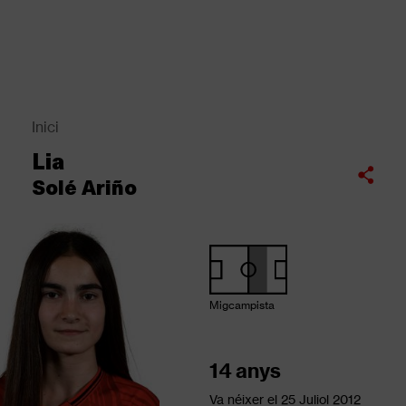
Vés
al
contingut
Back
to
top
Inici
Fil
Lia
d'Ariadna
Compartir
Solé Ariño
Migcampista
14 anys
Va néixer el
25 Juliol 2012