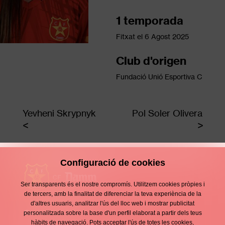
1 temporada
Fitxat el
6 Agost 2025
Club d'origen
Fundació Unió Esportiva C
Yevheni Skrypnyk
Pol Soler Olivera
Configuració de cookies
Ser transparents és el nostre compromís. Utilitzem cookies pròpies i
de tercers, amb la finalitat de diferenciar la teva experiència de la
d'altres usuaris, analitzar l'ús del lloc web i mostrar publicitat
Contacte
personalitzada sobre la base d'un perfil elaborat a partir dels teus
Enllaços
hàbits de navegació. Pots acceptar l'ús de totes les cookies,