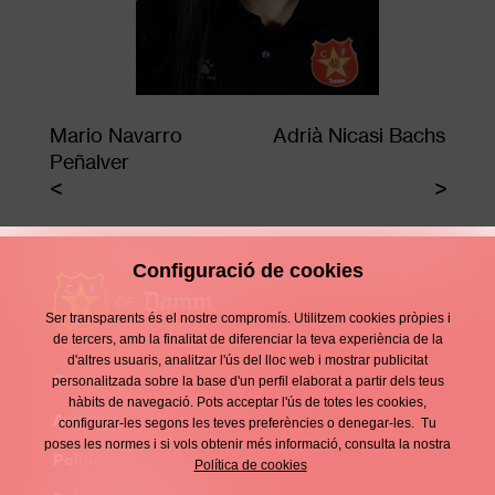
Mario Navarro
Adrià Nicasi Bachs
Peñalver
Configuració de cookies
Ser transparents és el nostre compromís. Utilitzem cookies pròpies i
de tercers, amb la finalitat de diferenciar la teva experiència de la
d'altres usuaris, analitzar l'ús del lloc web i mostrar publicitat
Contacte
personalitzada sobre la base d'un perfil elaborat a partir dels teus
Enllaços
hàbits de navegació. Pots acceptar l'ús de totes les cookies,
d'interès
Avís legal
configurar-les segons les teves preferències o denegar-les. Tu
Footer
poses les normes i si vols obtenir més informació, consulta la nostra
menu
Política de privacitat
Política de cookies