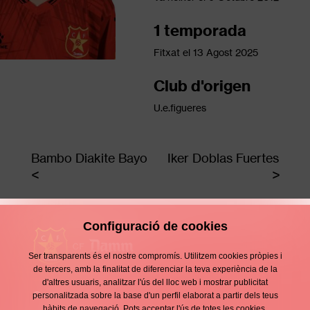
1 temporada
Fitxat el
13 Agost 2025
Club d'origen
U.e.figueres
Bambo Diakite Bayo
Iker Doblas Fuertes
Configuració de cookies
Ser transparents és el nostre compromís. Utilitzem cookies pròpies i
de tercers, amb la finalitat de diferenciar la teva experiència de la
d'altres usuaris, analitzar l'ús del lloc web i mostrar publicitat
Contacte
personalitzada sobre la base d'un perfil elaborat a partir dels teus
Enllaços
hàbits de navegació. Pots acceptar l'ús de totes les cookies,