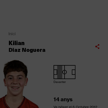
Vés
al
contingut
Back
to
top
Inici
Fil
Kilian
d'Ariadna
Compartir
Diaz Noguera
Davanter
14 anys
Va néixer el
6 Octubre 2012