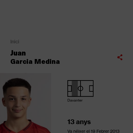
Vés
al
contingut
Back
to
top
Inici
Fil
Juan
d'Ariadna
Compartir
Garcia Medina
Davanter
13 anys
Va néixer el
19 Febrer 2013