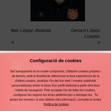
Iker López Jiménez
Gerard López
Lozano
Configuració de cookies
Ser transparents és el nostre compromís. Utilitzem cookies pròpies i
de tercers, amb la finalitat de diferenciar la teva experiència de la
d'altres usuaris, analitzar l'ús del lloc web i mostrar publicitat
Contacte
personalitzada sobre la base d'un perfil elaborat a partir dels teus
Enllaços
hàbits de navegació. Pots acceptar l'ús de totes les cookies,
d'interès
Avís legal
configurar-les segons les teves preferències o denegar-les. Tu
Footer
poses les normes i si vols obtenir més informació, consulta la nostra
menu
Política de privacitat
Política de cookies