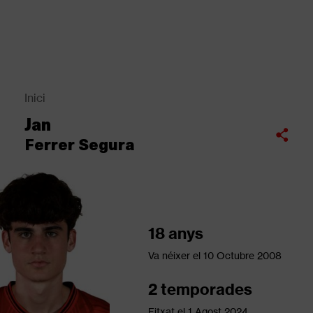
Vés
al
contingut
Back
to
top
Inici
Fil
Jan
d'Ariadna
Compartir
Ferrer Segura
18 anys
Va néixer el
10 Octubre 2008
2 temporades
Fitxat el
1 Agost 2024