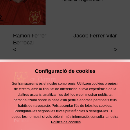
Ramon Ferrer
Jacob Ferrer Vilar
Berrocal
Configuració de cookies
Ser transparents és el nostre compromís. Utilitzem cookies pròpies i
de tercers, amb la finalitat de diferenciar la teva experiència de la
d'altres usuaris, analitzar l'ús del lloc web i mostrar publicitat
Contacte
personalitzada sobre la base d'un perfil elaborat a partir dels teus
Enllaços
hàbits de navegació. Pots acceptar l'ús de totes les cookies,
d'interès
Avís legal
configurar-les segons les teves preferències o denegar-les. Tu
Footer
poses les normes i si vols obtenir més informació, consulta la nostra
menu
Política de privacitat
Política de cookies