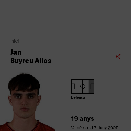
Vés
al
contingut
Back
to
top
Inici
Fil
Jan
d'Ariadna
Compartir
Buyreu Alias
Defensa
19 anys
Va néixer el
7 Juny 2007