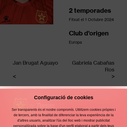
2 temporades
Fitxat el
1 Octubre 2024
Club d'origen
Europa
Jan Brugat Aguayo
Gabriela Cabañas
Ros
Configuració de cookies
Ser transparents és el nostre compromís. Utilitzem cookies pròpies i
de tercers, amb la finalitat de diferenciar la teva experiència de la
d'altres usuaris, analitzar l'ús del lloc web i mostrar publicitat
Contacte
personalitzada sobre la base d'un perfil elaborat a partir dels teus