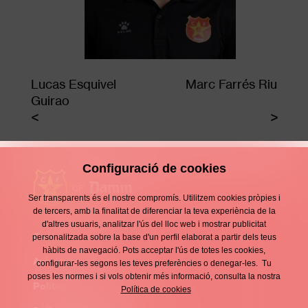
Lucas Esquivel
Marc Farrés Riu
Guirao
Configuració de cookies
Ser transparents és el nostre compromís. Utilitzem cookies pròpies i
de tercers, amb la finalitat de diferenciar la teva experiència de la
d'altres usuaris, analitzar l'ús del lloc web i mostrar publicitat
Contacte
personalitzada sobre la base d'un perfil elaborat a partir dels teus
Enllaços
hàbits de navegació. Pots acceptar l'ús de totes les cookies,
d'interès
Avís legal
configurar-les segons les teves preferències o denegar-les. Tu
Footer
poses les normes i si vols obtenir més informació, consulta la nostra
menu
Política de privacitat
Política de cookies