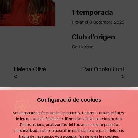
1 temporada
Fitxat el
8 Setembre 2025
Club d'origen
Ce Llerona
Helena Olivé
Pau Opoku Font
Configuració de cookies
Ser transparents és el nostre compromís. Utilitzem cookies pròpies i
de tercers, amb la finalitat de diferenciar la teva experiència de la
d'altres usuaris, analitzar l'ús del lloc web i mostrar publicitat
Contacte
personalitzada sobre la base d'un perfil elaborat a partir dels teus
Enllaços
hàbits de navegació. Pots acceptar l'ús de totes les cookies,