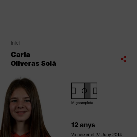
Vés
al
contingut
Back
to
top
Inici
Fil
Carla
d'Ariadna
Compartir
Oliveras Solà
Migcampista
12 anys
Va néixer el
27 Juny 2014