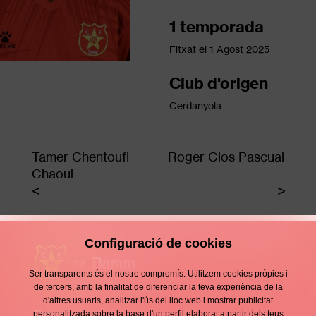
1 temporada
Fitxat el
1 Agost 2025
Club d'origen
Cerdanyola
Tamer Chentoufi
Roger Clos Pascual
Chaoui
Configuració de cookies
Ser transparents és el nostre compromís. Utilitzem cookies pròpies i
de tercers, amb la finalitat de diferenciar la teva experiència de la
d'altres usuaris, analitzar l'ús del lloc web i mostrar publicitat
Contacte
personalitzada sobre la base d'un perfil elaborat a partir dels teus