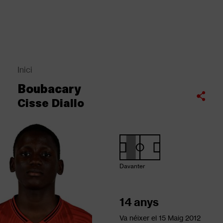
Vés
al
contingut
Back
to
top
Inici
Fil
Boubacary
d'Ariadna
Compartir
Cisse Diallo
Davanter
14 anys
Va néixer el
15 Maig 2012